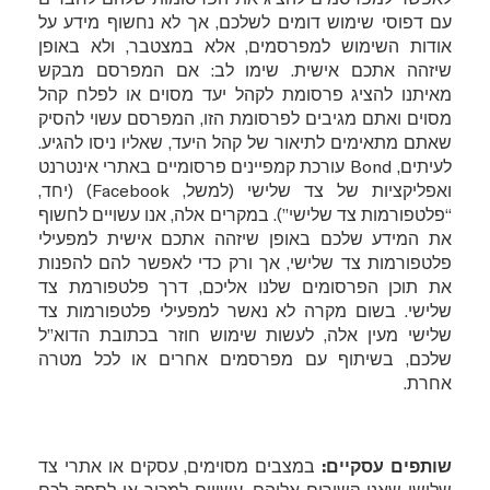
עם דפוסי שימוש דומים לשלכם, אך לא נחשוף מידע על
אודות השימוש למפרסמים, אלא במצטבר, ולא באופן
שיזהה אתכם אישית. שימו לב: אם המפרסם מבקש
מאיתנו להציג פרסומת לקהל יעד מסוים או לפלח קהל
מסוים ואתם מגיבים לפרסומת הזו, המפרסם עשוי להסיק
שאתם מתאימים לתיאור של קהל היעד, שאליו ניסו להגיע.
לעיתים,
Bond
עורכת קמפיינים פרסומיים באתרי אינטרנט
ואפליקציות של צד שלישי (למשל,
Facebook
) (יחד,
“פלטפורמות צד שלישי”). במקרים אלה, אנו עשויים לחשוף
את המידע שלכם באופן שיזהה אתכם אישית למפעילי
פלטפורמות צד שלישי, אך ורק כדי לאפשר להם להפנות
את תוכן הפרסומים שלנו אליכם, דרך פלטפורמת צד
שלישי. בשום מקרה לא נאשר למפעילי פלטפורמות צד
שלישי מעין אלה, לעשות שימוש חוזר בכתובת הדוא”ל
שלכם, בשיתוף עם מפרסמים אחרים או לכל מטרה
אחרת.
שותפים עסקיים:
במצבים מסוימים, עסקים או אתרי צד
שלישי שאנו קשורים אליהם, עשויים למכור או לספק לכם