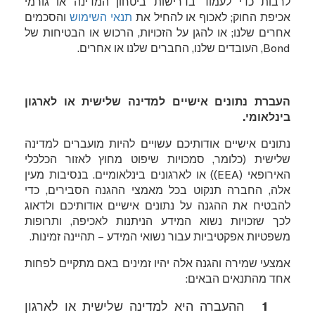
לרבות כדי לעמוד בדרישות ביטחון המדינה או גורמי
אכיפת החוק; לאכוף או להחיל את
תנאי השימוש
והסכמים
אחרים שלנו; או להגן על הזכויות, הרכוש או הבטיחות של
Bond
, העובדים שלנו, החברים שלנו או אחרים.
העברת נתונים אישיים למדינה שלישית או לארגון
בינלאומי.
נתונים אישיים אודותיכם עשויים להיות מועברים למדינה
שלישית (כלומר, סמכויות שיפוט מחוץ לאזור הכלכלי
האירופאי (
EEA
)) או לארגונים בינלאומיים. בנסיבות מעין
אלה, החברה תנקוט בכל מאמצי ההגנה הסבירים, כדי
להבטיח את ההגנה על נתונים אישיים אודותיכם ולדאוג
לכך שזכויות נשוא המידע הניתנות לאכיפה, ותרופות
משפטיות אפקטיביות עבור נשואי המידע – תהיינה זמינות.
אמצעי שמירה והגנה אלה יהיו זמינים באם מתקיים לפחות
אחד מהתנאים הבאים:
ההעברה היא למדינה שלישית או לארגון