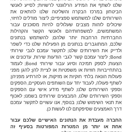
שלנו לשתף את המידע הרלוונטי לרשויות; לסייע לאנשי
הביטחון במרכז הבקרה
והשליטה
שלנו להתאים את
השירותים שלנו למשתמש ספציפיים; ליצור מודלים לחיזוי,
שיכולים לזהות מצבים שעלולים להיות מסוכנים עבור
המשתמשים, למשפחותיהם ולאנשי הקשר והקהילות
החברתיות הרחבות יותר שלהם; להשתמש בנתונים
שלכם, המתוגברים בנתונים מן הפעילות שלנו כדי לשפר
ולדייק את השירותים שלנו; לתקשר עמכם לגבי שירותי
Bond
; ליצור עמכם קשר לגבי הודעות שירות, עדכונים או
הצעות; לספק תמיכה וסיוע עבור שירותי
Bond
; לעמוד
בהתחייבויות חוזיות או משפטיות או לציית להן; להגן מפני
פעולות הונאה בלתי חוקיות או מזיקות, או להרתיע מפניהן;
לשתף פעולה, לעבוד יחד עם השותפים העסקיים, הספקים
וספקי השירותים שלנו; לשתף מידע אישי עם הספקים
וספקי השירותים שלנו, המבצעים שירותים בשמנו; לאכוף
את תנאי השימוש שלנו; בנוסף, אנו עשויים לתקשר עמכם
דרך האמצעים שסיפקתם לנו לעשות כן.
החברה מעבדת את הנתונים האישיים שלכם עבור
אחת או יותר מן המטרות המפורטות בסעיף זה