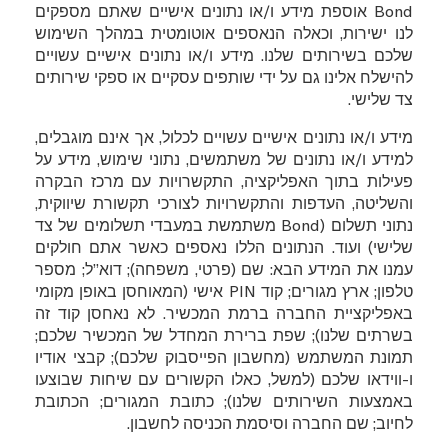
Bond
אוספת מידע ו/או נתונים אישיים שאתם מספקים
לנו ישירות, וכאלה הנאספים אוטומטית במהלך השימוש
שלכם בשירותים שלנו. מידע ו/או נתונים אישיים עשויים
להישלח אלינו גם על ידי שותפים עסקיים או ספקי שירותים
צד שלישי.
מידע ו/או נתונים אישיים עשויים לכלול, אך אינם מוגבלים,
למידע ו/או נתונים של משתמשים, נתוני שימוש, מידע על
פעילות בתוך האפליקציה, התקשרויות עם מרכז הבקרה
והשליטה, העדפות והתקשרויות לצורכי תקשורת שיווקית,
נתוני תשלום (
Bond
משתמשת במעבדי תשלומים של צד
שלישי) ועוד. הנתונים הללו נאספים כאשר אתם חולקים
עמנו את המידע הבא: שם (פרטי, משפחה); דוא”ל; מספר
טלפון; ארץ מגורים; קוד
PIN
אישי (המאוחסן באופן מקומי
באפליקציית החברה ברמת המכשיר. לא נאחסן קוד זה
בשרתים שלנו); שפת ברירת המחדל של המכשיר שלכם;
תמונת המשתמש (מחשבון הפייסבוק שלכם); קבצי אודיו
ו-ווידאו שלכם (למשל, כאלו הקשורים עם שיחות שבוצעו
באמצעות השירותים שלנו); כתובת המגורים; הכתובת
לחיוב; שם החברה וסיסמת הכניסה לחשבון.