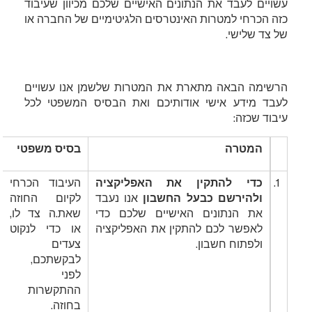
and families
עשויים לעבד את הנתונים האישיים שלכם מכיוון שעיבוד
כזה הכרחי למטרות האינטרסים הלגיטימיים של החברה או
e anything that will help prepare for our meeting.
של צד שלישי.
AIR GUARDIAN
Bond rapid response drone service for
cities and university campuses
הרשימה הבאה מתארת את המטרות שלשמן אנו עשויים
לעבד מידע אישי אודותיכם ואת הבסיס המשפטי לכל
BOND CONSULTING
Security Assessments and Full
עיבוד שכזה:
Security Solutions globally, for
institutions and families, including:
המטרה
בסיס משפטי
cyber, personal and residential/facility
security
1.
כדי להתקין את האפליקציה
העיבוד הכרחי
ולהירשם כבעל החשבון
אנו נעבד
לקיום החוזה
BRIEF ABOUT ALL BOND
את הנתונים האישיים שלכם כדי
שאת.ה צד לו,
SERVICES
General Briefing regarding all above
לאפשר לכם להתקין את האפליקציה
או כדי לנקוט
Bond services, solutions and
ולפתוח חשבון.
צעדים
capabilities
לבקשתכם,
לפני
ההתקשרות
בחוזה.