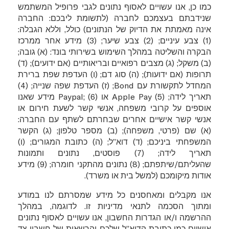
כמו כן, אנו עשויים לאסוף נתונים לגבי פרופיל המשתמש
שנידבתם בעצמכם לחברה (לתשומת ליבכם: החברה
אינה מאמתת את הדיוק של הנתונים) כולל, וללא הגבלה:
(1) צבע עיניים; (2) צבע שיער; (3) מידע אחר ממרכז
הבקרה והשליטה במהלך השימוש בשירותי בונד: (א) גובה;
(ב) משקל; (ג) מצבים רפואיים ובריאותיים (אם ידועים); (ד)
תרופות (אם ידועות); (ה) סוג דם; (ו) העדפת שפת ברירת
המחדל לתקשורת עם
Bond
; (ז) העדפת שפה שנייה; (4)
תאריך לידה; (5)
Apple Pay
או
; (6)‏
Paypal
מידע שאנו
אוספים על קרובי משפחה, אנשי קשר לשעת חירום או
אנשי קשר אישיים אחרים שבחרתם לשתף עם החברה:
(א) שם (פרטי, משפחה); (ב) מספר טלפון; (ג) הקשר
המשפחתי ביניכם; (ד) דוא”ל; (ה) כתובת המגורים; (ו)
תאריך לידה; (7) פוסטים, נתונים ותמונות
שהעליתם/שיתפתם; (8) נתונים מהתקני חומרה; (9) מידע
אודות מיקומכם (למשל בית או משרד).
אנו מקבלים ומאחסנים כל מידע שמסרתם לנו במודע
ומתוך הסכמה לתנאי מדיניות זו. לדוגמה, במהלך
ההרשמה ו/או הגדרות החשבון, אנו עשויים לאסוף נתונים
אישיים כמו כתובת הדוא”ל שלכם והרשאות של חשבון צד