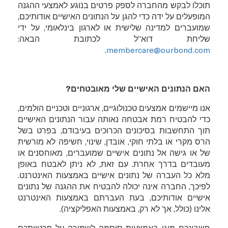
תוכלו לבקש מהחברה לספק פרטים בנוגע לאמצעי ההגנה
המופעלים על ידה כדי להגן על הנתונים האישיים אודותיכם,
שמועברים למדינה שלישית או לארגון בינלאומי, על ידי
שליחת דוא”ל לכתובת הבאה:
.
membercare@ourbond.com
האם הנתונים האישיים שלי מאובטחים?
אנו מיישמים אמצעים טכנולוגיים, ארגוניים וטכניים הולמים,
כדי להבטיח רמת אבטחה נאותה עבור הנתונים האישיים
תוך התחשבות בסיכונים הכרוכים בעיבודם, בפרט בשל
הרס מקרי או בלתי חוקי, אובדן, שינוי, חשיפה לא מורשית
של או גישה אל נתונים אישיים שמועברים, מאוחסנים או
מעובדים בדרך אחרת. עם זאת, לא ניתן לאבטח באופן
מלא כל העברה של נתונים אישיים באמצעות האינטרנט.
לפיכך, החברה אינה יכולה להבטיח את ההגנה של נתונים
אישיים אודותיכם, בעת העברתם באמצעות האינטרנט
אלינו (כולל, אך לא רק, באמצעות האפליקציה).
חשבונכם מוגן באמצעות סיסמה לשמירה על פרטיותכם