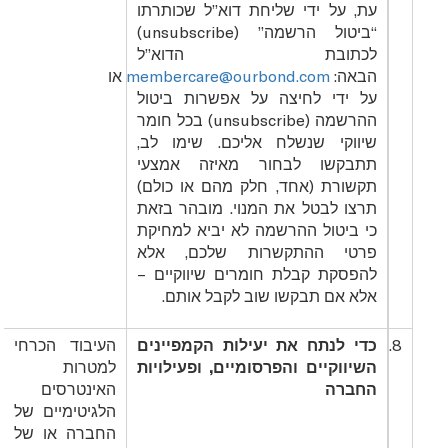
עת, על ידי שליחת דוא”ל שכותרתו
“ביטול הרשמה” (
unsubscribe
)
לכתובת הדוא”ל
הבאה:
membercare@ourbond.com
או
על ידי לחיצה על אפשרות ביטול
ההרשמה (
unsubscribe
) בכל חומר
שיווקי שנשלח אליכם. שימו לב,
תתבקשו לבחור מאיזה אמצעי
תקשורת (אחד, חלק מהם או כולם)
תרצו לבטל את המנוי. מובהר בזאת
כי ביטול ההרשמה לא יביא למחיקת
פרטי ההתקשרות שלכם, אלא
להפסקת קבלת חומרים שיווקיים –
אלא אם תבקשו שוב לקבל אותם.
8.
כדי לנתח את יעילות הקמפיינים
העיבוד הכרחי
השיווקיים והפרסומיים, ופעילויות
למטרות
החברה
האינטרסים
הלגיטימיים של
החברה או של