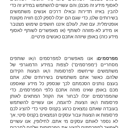
לאסוף מידע זה מכם); והם עשויים להשתמש במידע זה כדי
להבין באיזו תדירות ובאילו דרכים אנשים משתמשים
בשירותים שלנו, כדי שגם הם יוכלו לספק לכם חוויה מקוונת
אופטימלית. עם זאת, לעולם איננו חושפים שימוש מצטבר
או מידע לא-מזוהה לשותף (או מאפשרים לשותף לאסוף
מידע כזה) באופן שיזהה אתכם כאנשים פרטיים.
מפרסמים:
אנו מאפשרים למפרסמים ו/או שותפים
מסחריים (“מפרסמים”) לצפות במידע הדמוגרפי של
משתמשים שייחשפו לפרסומות ו/או הצעות הקידום
שלהם. כאשר אתם משתמשים בשירותים שלנו, אתם
בעצם נותנים הסכמתם לכך שנספק כל מידע שאספנו
מכם באופן שאינו מזהה אתכם כלפי המפרסמים, כדי
שהמפרסמים יוכלו לבחור את הקהל המתאים לאותן
פרסומות ו/או הצעות. לדוגמה, אנו עשויים להשתמש
בעובדה שאתם נמצאים כרגע בקנזס סיטי כדי להציג לכם
פרסומות או הצעות עבור עסקים הנמצאים בקנזס סיטי, אך
לא נספר לאותם עסקים מי אתם. לחילופין, אנו עשויים
לאפשר למפרסמים להציג את הפרסומות שלהם לחברים