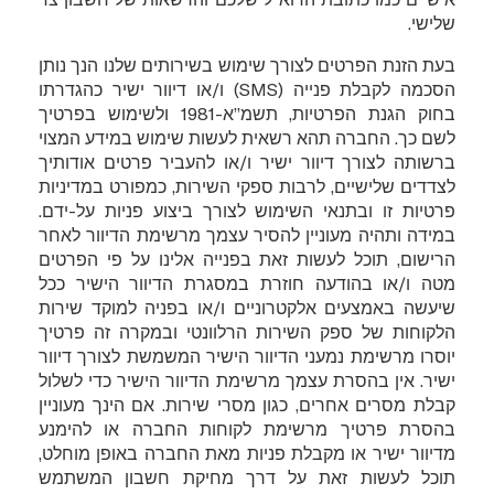
שלישי.
בעת הזנת הפרטים לצורך שימוש בשירותים שלנו הנך נותן
הסכמה לקבלת פנייה (
SMS
) ו/או דיוור ישיר כהגדרתו
בחוק הגנת הפרטיות, תשמ”א-1981 ולשימוש בפרטיך
לשם כך. החברה תהא רשאית לעשות שימוש במידע המצוי
ברשותה לצורך דיוור ישיר ו/או להעביר פרטים אודותיך
לצדדים שלישיים, לרבות ספקי השירות, כמפורט במדיניות
פרטיות זו ובתנאי השימוש לצורך ביצוע פניות על-ידם.
במידה ותהיה מעוניין להסיר עצמך מרשימת הדיוור לאחר
הרישום, תוכל לעשות זאת בפנייה אלינו על פי הפרטים
מטה ו/או בהודעה חוזרת במסגרת הדיוור הישיר ככל
שיעשה באמצעים אלקטרוניים ו/או בפניה למוקד שירות
הלקוחות של ספק השירות הרלוונטי ובמקרה זה פרטיך
יוסרו מרשימת נמעני הדיוור הישיר המשמשת לצורך דיוור
ישיר. אין בהסרת עצמך מרשימת הדיוור הישיר כדי לשלול
קבלת מסרים אחרים, כגון מסרי שירות. אם הינך מעוניין
בהסרת פרטיך מרשימת לקוחות החברה או להימנע
מדיוור ישיר או מקבלת פניות מאת החברה באופן מוחלט,
תוכל לעשות זאת על דרך מחיקת חשבון המשתמש