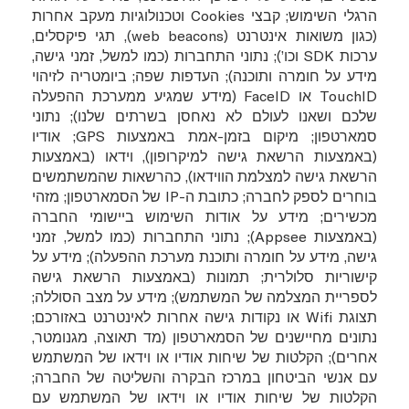
הרגלי השימוש; קבצי
Cookies
וטכנולוגיות מעקב אחרות
(כגון משואות אינטרנט (
web beacons
), תגי פיקסלים,
ערכות
SDK
וכו’); נתוני התחברות (כמו למשל, זמני גישה,
מידע על חומרה ותוכנה); העדפות שפה; ביומטריה לזיהוי
TouchID
או
FaceID
(מידע שמגיע ממערכת ההפעלה
שלכם ושאנו לעולם לא נאחסן בשרתים שלנו); נתוני
סמארטפון; מיקום בזמן-אמת באמצעות
GPS
; אודיו
(באמצעות הרשאת גישה למיקרופון), וידאו (באמצעות
הרשאת גישה למצלמת הווידאו), כהרשאות שהמשתמשים
בוחרים לספק לחברה; כתובת ה-
IP
של הסמארטפון; מזהי
מכשירים; מידע על אודות השימוש ביישומי החברה
(באמצעות
Appsee
); נתוני התחברות (כמו למשל, זמני
גישה, מידע על חומרה ותוכנת מערכת ההפעלה); מידע על
קישוריות סלולרית; תמונות (באמצעות הרשאת גישה
לספריית המצלמה של המשתמש); מידע על מצב הסוללה;
תצוגת
Wifi
או נקודות גישה אחרות לאינטרנט באזורכם;
נתונים מחיישנים של הסמארטפון (מד תאוצה, מגנומטר,
אחרים); הקלטות של שיחות אודיו או וידאו של המשתמש
עם אנשי הביטחון במרכז הבקרה והשליטה של החברה;
הקלטות של שיחות אודיו או וידאו של המשתמש עם