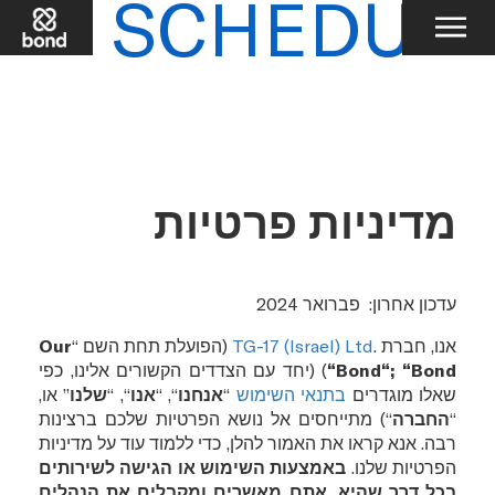
SCHED
מדיניות פרטיות
עדכון אחרון
: פברואר 2024
אנו, חברת .
TG-17 (Israel) Ltd
(הפועלת תחת השם “
Our
Bond
“; “
Bond
“
) (יחד עם הצדדים הקשורים אלינו, כפי
שאלו מוגדרים
בתנאי השימוש
“
אנחנו
“, “
אנו
“, “
שלנו
” או,
“
החברה
“) מתייחסים אל נושא הפרטיות שלכם ברצינות
רבה. אנא קראו את האמור להלן, כדי ללמוד עוד על מדיניות
הפרטיות שלנו.
באמצעות השימוש או הגישה לשירותים
בכל דרך שהיא, אתם מאשרים ומקבלים את הנהלים