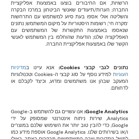
הרשויות, אם החיבורים בוצעו באמצעות אפליקציית
החברה; הערות/תיעודים שאנשי הביטחון במרכז הבקרה
והשליטה אולי אספו בעת סיוע למשתמש עם התרחשות
‘מקרה חי’; רשומות היסטוריות על מיקום המשתמש; נתונים
שנאספו באמצעות התקשרות של המשתמשים עם
האפליקציה שלנו; הודעות שהוחלפו בין המשתמש לאנשי
הקשר שלו באמצעות אפליקציית החברה.
נתונים לגבי קבצי
Cookies
:
אנא עיינו ב
מדיניות
העוגיות
למידע נוסף על סוג קבצי ה-
Cookies
וטכנולוגיות
המעקב שבהן אנו משתמשים ומדוע, וכיצד לקבלם או
לדחותם.
Google Analytics
:
אנו עשויים גם להשתמש ב-
Google
Analytics
, שירות ניתוח אינטרנטי שמסופק על ידי
Google
, כדי להבין טוב יותר את השימוש שלכם במוצרים
ו/או בשירותים שלנו.
Google Analytics
אוספת מידע כמו
למשל התדירות שבה המשתמשים מבקרים באתר, באילו