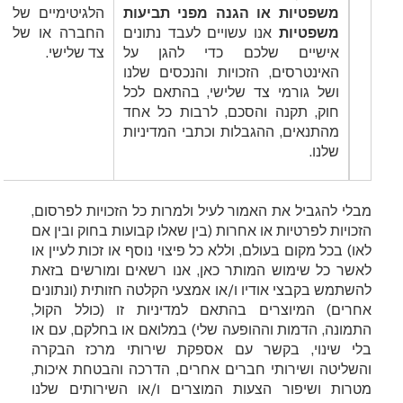
משפטיות או הגנה מפני תביעות
הלגיטימיים של
משפטיות
אנו עשויים לעבד נתונים
החברה או של
אישיים שלכם כדי להגן על
צד שלישי.
האינטרסים, הזכויות והנכסים שלנו
ושל גורמי צד שלישי, בהתאם לכל
חוק, תקנה והסכם, לרבות כל אחד
מהתנאים, ההגבלות וכתבי המדיניות
שלנו.
מבלי להגביל את האמור לעיל ולמרות כל הזכויות לפרסום,
הזכויות לפרטיות או אחרות (בין שאלו קבועות בחוק ובין אם
לאו) בכל מקום בעולם, וללא כל פיצוי נוסף או זכות לעיין או
לאשר כל שימוש המותר כאן, אנו רשאים ומורשים בזאת
להשתמש בקבצי אודיו ו/או אמצעי הקלטה חזותית (ונתונים
אחרים) המיוצרים בהתאם למדיניות זו (כולל הקול,
התמונה, הדמות וההופעה שלי) במלואם או בחלקם, עם או
בלי שינוי, בקשר עם אספקת שירותי מרכז הבקרה
והשליטה ושירותי חברים אחרים, הדרכה והבטחת איכות,
מטרות ושיפור הצעות המוצרים ו/או השירותים שלנו