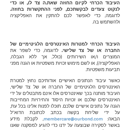
העיבוד הכרחי לקיום החוזה שאת.ה צד לו, או כדי
לנקוט צעדים לבקשתכם, לפני ההתקשרות בחוזה
.
לדוגמה, כדי לאפשר לכם להתקין את האפליקציה
What would you like to
ולהשתמש בה.
discuss?
would you like to discuss?
העיבוד הכרחי למטרות האינטרסים הלגיטימיים של
החברה או של צד שלישי
.
לדוגמה, כדי לשפר את
המוצרים ו/או השירותים (כולל, אך ללא הגבלה,
האפליקציה), או לשם מימוש זכויות משפטיות או הגנה מפני
PREVENTATIVE PERSONAL
SECURITY
תביעות משפטיות.
Personal Security Companion.
Enhance personal security and
כאשר עיבוד הנתונים האישיים אודותיכם נחוץ למטרת
peace of mind for tens of thousands
האינטרסים הלגיטימיים של החברה או של צד שלישי,
of your employees, customers,
העיבוד מותנה בכך שאינטרסים אלו אינם מתבטלים על ידי
residents, etc.
האינטרסים שלכם או זכויות היסוד והחירויות המחייבות
הגנה על נתונים אישיים שלכם. תוכלו לפנות אלינו בכל עת,
EXECUTIVE PROTECTION &
על ידי שליחת בקשה בכתב לכתובת הדוא”ל
GUARDING
הבאה:
membercare@ourbond.com
, לקבלת מידע
Bond Executive Protection and
באשר לסקירה שבוצעה על ידנו כדי להגיע למסקנה שאנו
Guarding Services for any institutions